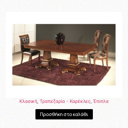
Κλασική
,
Τραπεζαρία - Καρέκλες
,
Έπιπλα
Προσθήκη στο καλάθι