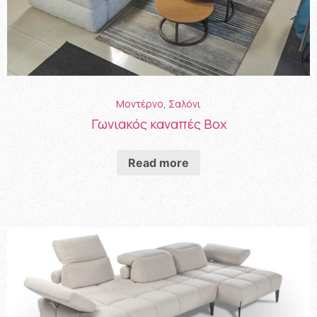
Μοντέρνο
,
Σαλόνι
Γωνιακός καναπές Box
Read more