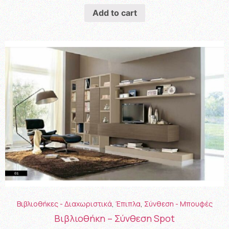
Add to cart
Βιβλιοθήκες - Διαχωριστικά
,
Έπιπλα
,
Σύνθεση - Μπουφές
Βιβλιοθήκη – Σύνθεση Spot