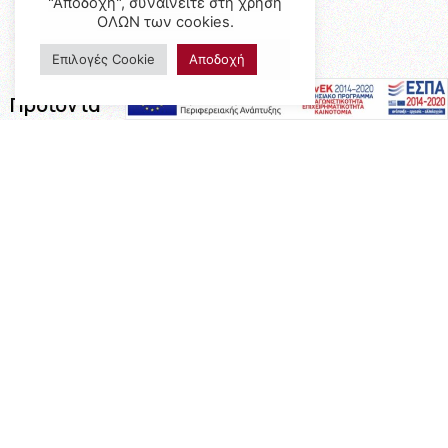
"Αποδοχή", συναινείτε στη χρήση
ΟΛΩΝ των cookies.
Επιλογές Cookie
Αποδοχή
Προϊόντα
Έπιπλα
Επαγγελματικός Εξοπλισμός
Έπιπλα Γραφείου
Ειδικές Κατασκευές
Calia Italia
Προσφορές
Πληροφορίες
Η Εταιρεία
Όροι Χρήσης
Καταστήματα