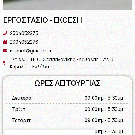
ΕΡΓΟΣΤΑΣΙΟ - ΕΚΘΕΣΗ
2394052275
2394052276
interiof@gmail.com
17ο Χλμ. Π.Ε.Ο. Θεσσαλονίκης - Καβάλας 57200
Καβαλάρι Ελλάδα
ΩΡΕΣ ΛΕΙΤΟΥΡΓΙΑΣ
Δευτέρα
09:00πμ - 5:30μμ
Τρίτη
09:00πμ - 5:30μμ
Τετάρτη
09:00πμ - 5:30μμ
Πέμπτη
09:00πμ - 5:30μμ