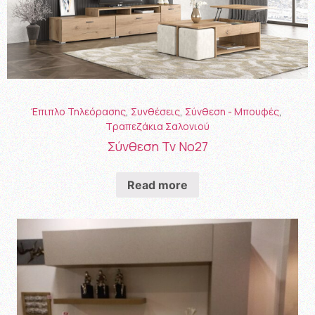
Έπιπλο Τηλεόρασης
,
Συνθέσεις
,
Σύνθεση - Μπουφές
,
Τραπεζάκια Σαλονιού
Σύνθεση Tv No27
Read more