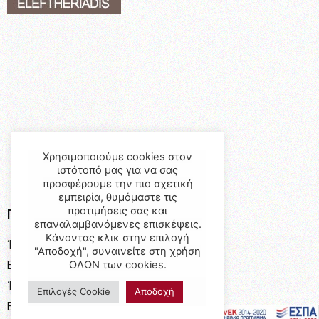
Χρησιμοποιούμε cookies στον
ιστότοπό μας για να σας
προσφέρουμε την πιο σχετική
εμπειρία, θυμόμαστε τις
προτιμήσεις σας και
Προϊόντα
επαναλαμβανόμενες επισκέψεις.
Κάνοντας κλικ στην επιλογή
Έπιπλα
"Αποδοχή", συναινείτε στη χρήση
Επαγγελματικός Εξοπλισμός
ΟΛΩΝ των cookies.
Έπιπλα Γραφείου
Επιλογές Cookie
Αποδοχή
Ειδικές Κατασκευές