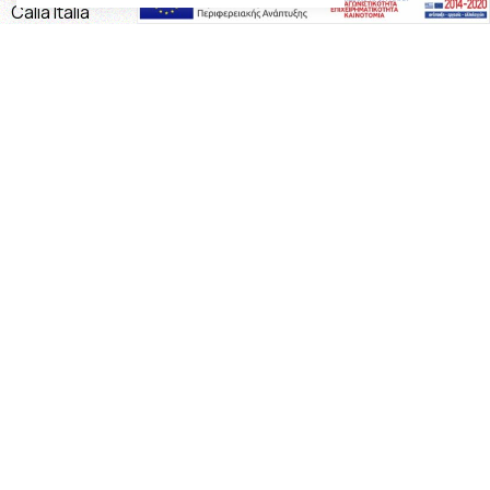
Calia Italia
Προσφορές
Πληροφορίες
Η Εταιρεία
Όροι Χρήσης
Καταστήματα
Επικοινωνία
Τρόποι Πληρωμής
Τρόποι Αποστολής
Επικοινωνία
17ο Χλμ Παλιάς Εθνικής Οδού
Θεσσαλονίκης - Καβάλας, Καβαλάρι
2310432155
2310688602