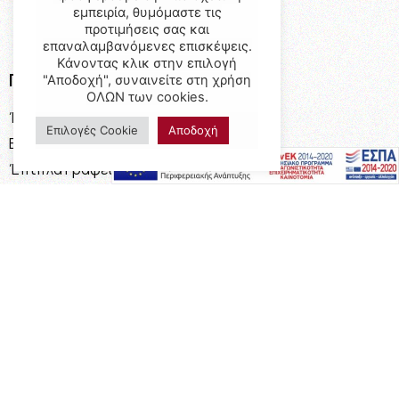
εμπειρία, θυμόμαστε τις
προτιμήσεις σας και
επαναλαμβανόμενες επισκέψεις.
Κάνοντας κλικ στην επιλογή
Προϊόντα
"Αποδοχή", συναινείτε στη χρήση
ΟΛΩΝ των cookies.
Έπιπλα
Επιλογές Cookie
Αποδοχή
Επαγγελματικός Εξοπλισμός
Έπιπλα Γραφείου
Ειδικές Κατασκευές
Calia Italia
Προσφορές
Πληροφορίες
Η Εταιρεία
Όροι Χρήσης
Καταστήματα
Επικοινωνία