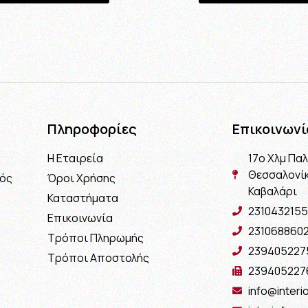
Πληροφορίες
Επικοινωνί
Η Εταιρεία
17ο Χλμ Πα
Θεσσαλονίκ
μός
Όροι Χρήσης
Καβαλάρι
Καταστήματα
2310432155
Επικοινωνία
231068860
Τρόποι Πληρωμής
239405227
Τρόποι Αποστολής
239405227
info@interio