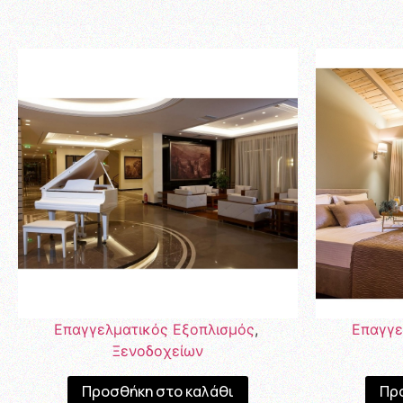
Επαγγελματικός Εξοπλισμός
,
Επαγγε
Ξενοδοχείων
Προσθήκη στο καλάθι
Πρ