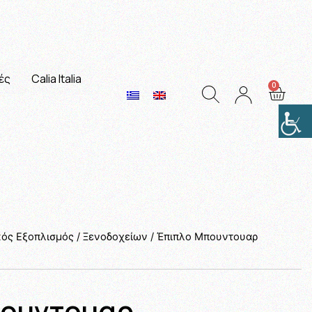
ές
Calia Italia
κός Εξοπλισμός
/
Ξενοδοχείων
/ Έπιπλο Mπουντουαρ
πουντουαρ