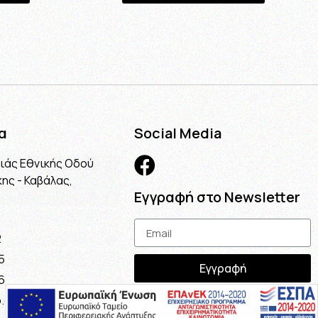
α
Social Media
λιάς Εθνικής Οδού
ης - Καβάλας,
Εγγραφή στο Newsletter
2
5
Εγγραφή
6
.gr