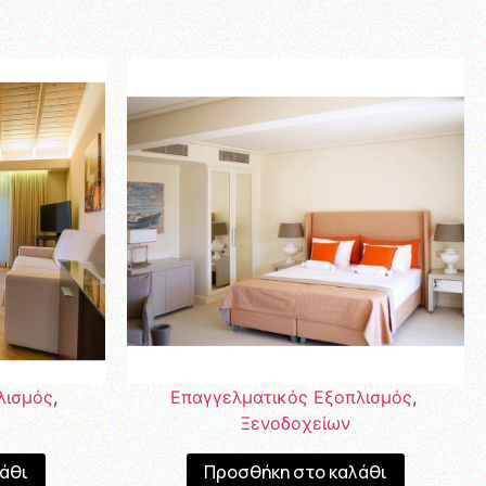
λισμός
,
Επαγγελματικός Εξοπλισμός
,
Ξενοδοχείων
άθι
Προσθήκη στο καλάθι