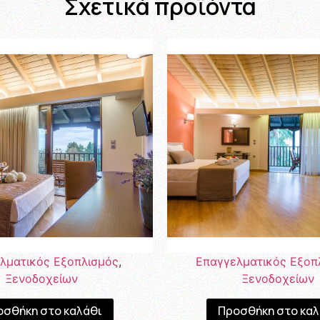
Σχετικά προϊόντα
λματικός Εξοπλισμός
,
Επαγγελματικός Εξοπ
Ξενοδοχείων
Ξενοδοχείων
οσθήκη στο καλάθι
Προσθήκη στο καλ