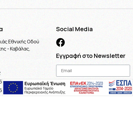
α
Social Media
λιάς Εθνικής Οδού
ης - Καβάλας,
Εγγραφή στο Newsletter
2
5
Εγγραφή
6
.gr
ail.com
maria@gmail.com