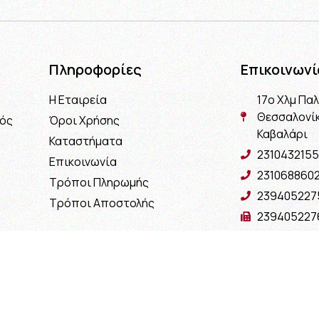
Πληροφορίες
Επικοινωνί
Η Εταιρεία
17ο Χλμ Πα
Θεσσαλονίκ
μός
Όροι Χρήσης
Καβαλάρι
Καταστήματα
2310432155
Επικοινωνία
231068860
Τρόποι Πληρωμής
239405227
Τρόποι Αποστολής
239405227
info@interio
interiof@gm
interiokala