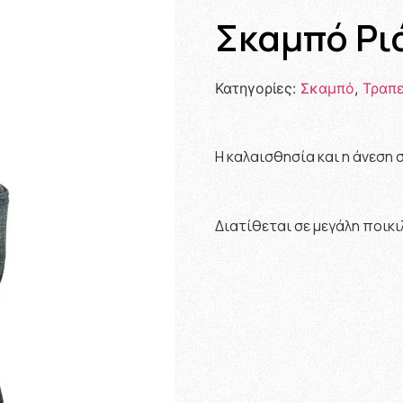
Σκαμπό Ρι
Κατηγορίες:
Σκαμπό
,
Τραπε
Η καλαισθησία και η άνεση
Διατίθεται σε μεγάλη ποικ