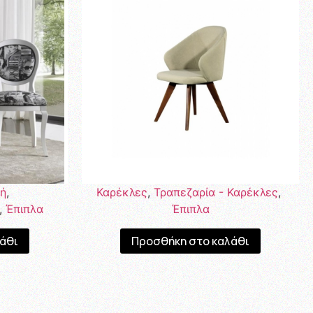
κή
,
Καρέκλες
,
Τραπεζαρία - Καρέκλες
,
,
Έπιπλα
Έπιπλα
άθι
Προσθήκη στο καλάθι