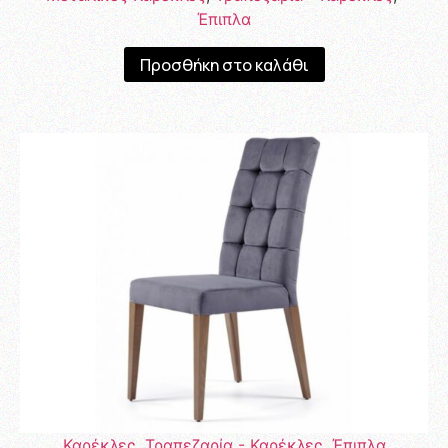
Έπιπλα
Προσθήκη στο καλάθι
Καρέκλες
,
Τραπεζαρία - Καρέκλες
,
Έπιπλα