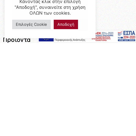
Κάνοντας κλικ στην επιλογή
"Αποδοχή", συναινείτε στη χρήση
ΟΛΩΝ των cookies.
Επιλογές Cookie
Αποδοχή
Προϊόντα
Έπιπλα
Επαγγελματικός Εξοπλισμός
Έπιπλα Γραφείου
Ειδικές Κατασκευές
Calia Italia
Προσφορές
Πληροφορίες
Η Εταιρεία
Όροι Χρήσης