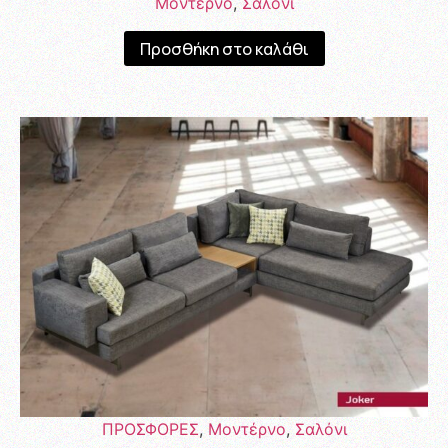
Μοντέρνο
,
Σαλόνι
Προσθήκη στο καλάθι
ΠΡΟΣΦΟΡΕΣ
,
Μοντέρνο
,
Σαλόνι