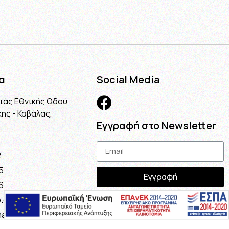
α
Social Media
λιάς Εθνικής Οδού
ης - Καβάλας,
Εγγραφή στο Newsletter
2
5
Εγγραφή
6
.gr
ail.com