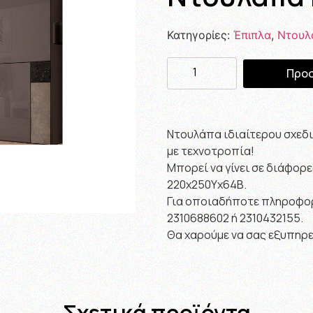
Κατηγορίες:
Έπιπλα
,
Ντουλ
Προσ
Ντουλάπα ιδιαίτερου σχεδι
με τεχνοτροπία!
Μπορεί να γίνει σε διάφο
220χ250Υχ64Β.
Για οποιαδήποτε πληροφορ
2310688602 ή 2310432155.
Θα χαρούμε να σας εξυπηρ
Σχετικά προϊόντα