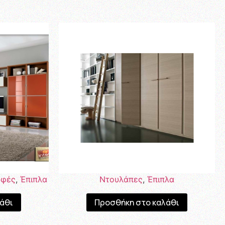
υφές
,
Έπιπλα
Ντουλάπες
,
Έπιπλα
άθι
Προσθήκη στο καλάθι