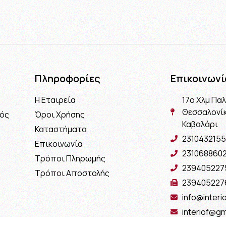
Πληροφορίες
Επικοινωνί
Η Εταιρεία
17ο Χλμ Πα
Θεσσαλονίκ
μός
Όροι Χρήσης
Καβαλάρι
Καταστήματα
2310432155
Επικοινωνία
231068860
Τρόποι Πληρωμής
239405227
Τρόποι Αποστολής
239405227
info@interio
interiof@gm