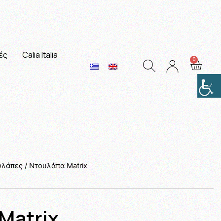
ές
Calia Italia
υλάπες
/ Ντουλάπα Matrix
Matrix