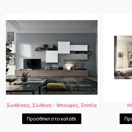
Συνθέσεις
,
Σύνθεση - Μπουφές
,
Έπιπλα
Ν
Προσθήκη στο καλάθι
Πρ