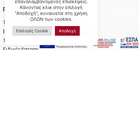
επαναλαμβανόμενες επισκέψεις.
Κάνοντας κλικ στην επιλογή
Προϊόντα
"Αποδοχή", συναινείτε στη χρήση
ΟΛΩΝ των cookies.
Έπιπλα
Επαγγελματικός Εξοπλισμός
Επιλογές Cookie
Αποδοχή
Έπιπλα Γραφείου
Ειδικές Κατασκευές
Calia Italia
Προσφορές
Πληροφορίες
Η Εταιρεία
Όροι Χρήσης
Καταστήματα
Επικοινωνία
Τρόποι Πληρωμής
Τρόποι Αποστολής