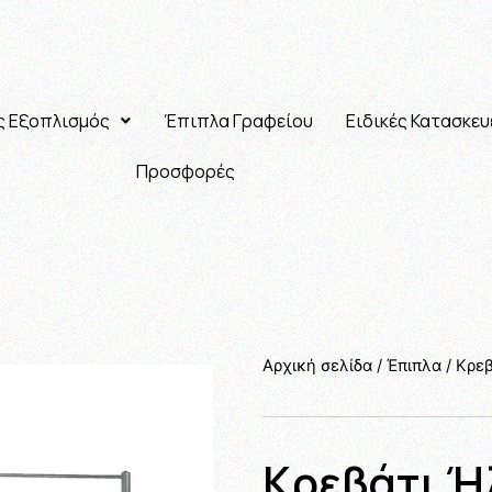
ς Εξοπλισμός
Έπιπλα Γραφείου
Ειδικές Κατασκευ
Προσφορές
Αρχική σελίδα
/
Έπιπλα
/
Κρε
Κρεβάτι Ή