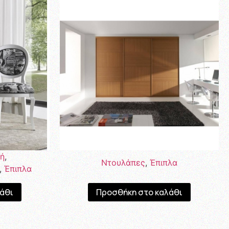
κή
,
Ντουλάπες
,
Έπιπλα
,
Έπιπλα
άθι
Προσθήκη στο καλάθι