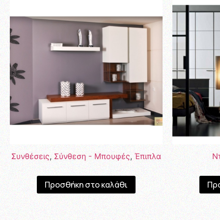
Συνθέσεις
,
Σύνθεση - Μπουφές
,
Έπιπλα
Ν
Προσθήκη στο καλάθι
Πρ