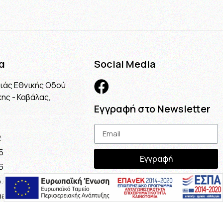
α
Social Media
λιάς Εθνικής Οδού
ης - Καβάλας,
Εγγραφή στο Newsletter
2
5
Εγγραφή
6
.gr
ail.com
maria@gmail.com