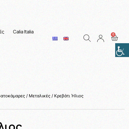
ές
Calia Italia
βατοκάμαρες
/
Μεταλικές
/ Κρεβάτι Ήλιος
λιος