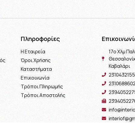
Πληροφορίες
Επικοινωνί
Η Εταιρεία
17ο Χλμ Πα
Θεσσαλονίκ
μός
Όροι Χρήσης
Καβαλάρι
Καταστήματα
2310432155
Επικοινωνία
231068860
Τρόποι Πληρωμής
239405227
Τρόποι Αποστολής
239405227
info@interio
interiof@gm
interiokala