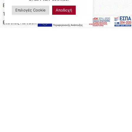
Επαγγελματικός Εξοπλισμός
Επιλογές Cookie
Αποδοχή
Έπιπλα Γραφείου
Ειδικές Κατασκευές
Calia Italia
Προσφορές
Πληροφορίες
Η Εταιρεία
Όροι Χρήσης
Καταστήματα
Επικοινωνία
Τρόποι Πληρωμής
Τρόποι Αποστολής
Επικοινωνία
17ο Χλμ Παλιάς Εθνικής Οδού