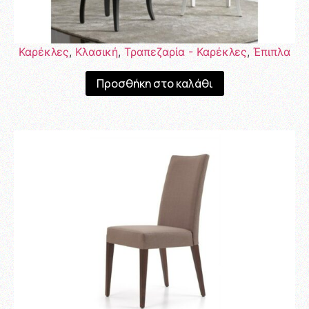
Καρέκλες
,
Κλασική
,
Τραπεζαρία - Καρέκλες
,
Έπιπλα
Προσθήκη στο καλάθι