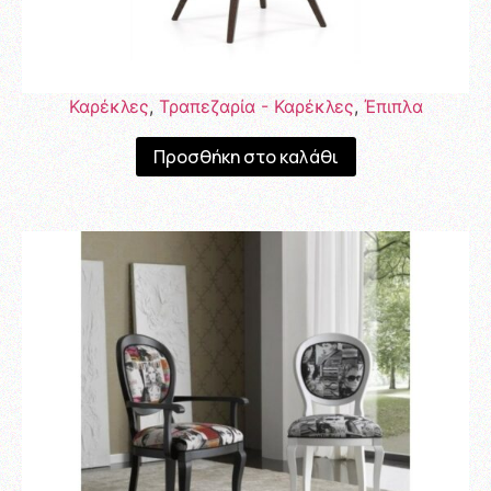
Καρέκλες
,
Τραπεζαρία - Καρέκλες
,
Έπιπλα
Προσθήκη στο καλάθι