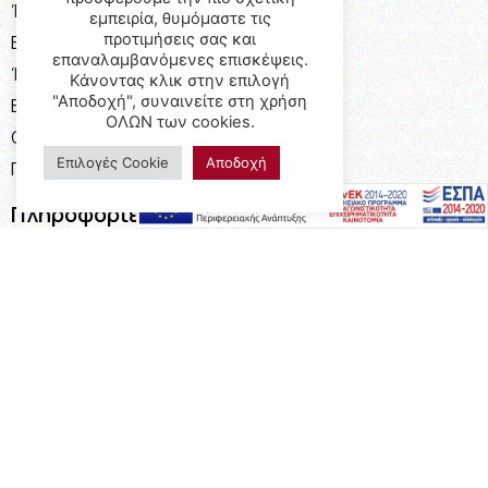
Έπιπλα
εμπειρία, θυμόμαστε τις
προτιμήσεις σας και
Επαγγελματικός Εξοπλισμός
επαναλαμβανόμενες επισκέψεις.
Έπιπλα Γραφείου
Κάνοντας κλικ στην επιλογή
"Αποδοχή", συναινείτε στη χρήση
Ειδικές Κατασκευές
ΟΛΩΝ των cookies.
Calia Italia
Επιλογές Cookie
Αποδοχή
Προσφορές
Πληροφορίες
Η Εταιρεία
Όροι Χρήσης
Καταστήματα
Επικοινωνία
Τρόποι Πληρωμής
Τρόποι Αποστολής
Επικοινωνία