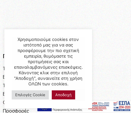
Χρησιμοποιούμε cookies στον
ιστότοπό μας για να σας
προσφέρουμε την πιο σχετική
Προϊόντα
εμπειρία, θυμόμαστε τις
προτιμήσεις σας και
επαναλαμβανόμενες επισκέψεις.
Έπιπλα
Κάνοντας κλικ στην επιλογή
Επαγγελματικός Εξοπλισμός
"Αποδοχή", συναινείτε στη χρήση
ΟΛΩΝ των cookies.
Έπιπλα Γραφείου
Ειδικές Κατασκευές
Επιλογές Cookie
Αποδοχή
Calia Italia
Προσφορές
Πληροφορίες