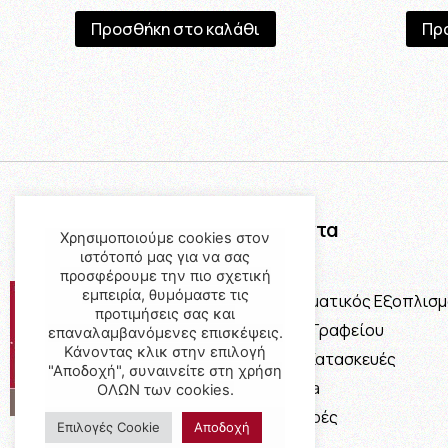
Προσθήκη στο καλάθι
Πρ
Προϊόντα
Χρησιμοποιούμε cookies στον
ιστότοπό μας για να σας
Έπιπλα
προσφέρουμε την πιο σχετική
εμπειρία, θυμόμαστε τις
Επαγγελματικός Εξοπλισ
προτιμήσεις σας και
Έπιπλα Γραφείου
επαναλαμβανόμενες επισκέψεις.
Κάνοντας κλικ στην επιλογή
Ειδικές Κατασκευές
"Αποδοχή", συναινείτε στη χρήση
Calia Italia
ΟΛΩΝ των cookies.
Προσφορές
Επιλογές Cookie
Αποδοχή