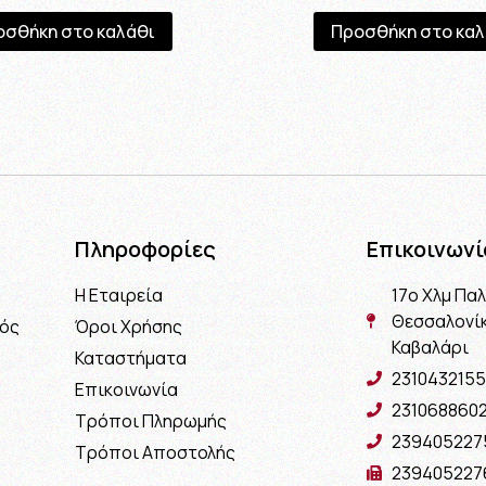
οσθήκη στο καλάθι
Προσθήκη στο καλ
Πληροφορίες
Επικοινωνί
Η Εταιρεία
17ο Χλμ Πα
Θεσσαλονίκ
μός
Όροι Χρήσης
Καβαλάρι
Καταστήματα
2310432155
Επικοινωνία
231068860
Τρόποι Πληρωμής
239405227
Τρόποι Αποστολής
239405227