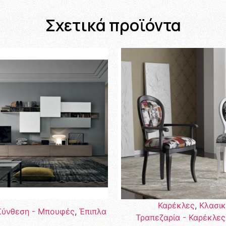
Σχετικά προϊόντα
Καρέκλες
,
Κλασι
Σύνθεση - Μπουφές
,
Έπιπλα
Τραπεζαρία - Καρέκλες