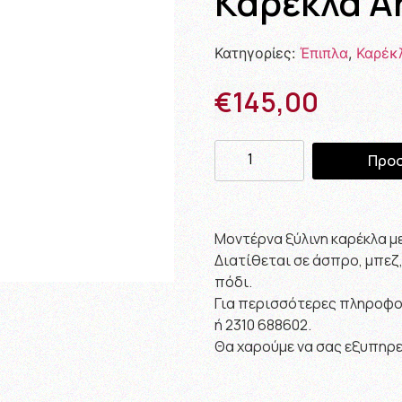
Καρέκλα A
Κατηγορίες:
Έπιπλα
,
Καρέκ
€
145,00
Προσ
Μοντέρνα ξύλινη καρέκλα μ
Διατίθεται σε άσπρο, μπεζ, 
πόδι.
Για περισσότερες πληροφορ
ή 2310 688602.
Θα χαρούμε να σας εξυπηρ