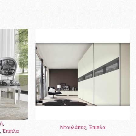
κή
,
Ντουλάπες
,
Έπιπλα
,
Έπιπλα