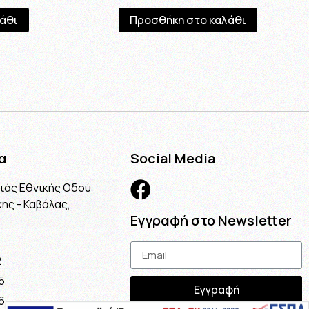
άθι
Προσθήκη στο καλάθι
α
Social Media
λιάς Εθνικής Οδού
ης - Καβάλας,
Εγγραφή στο Newsletter
2
5
Εγγραφή
6