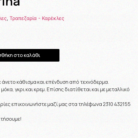
rina
λες
,
Τραπεζαρία - Καρέκλες
θήκη στο καλάθι
ε άνετο κάθισμα και επένδυση από τεχνόδερμα.
μόκα, γκρι και κρεμ. Επίσης διατίθεται και με μεταλλικό
ίες επικοινωνήστε μαζί μας στα τηλέφωνα 2310 432155
ετήσουμε!