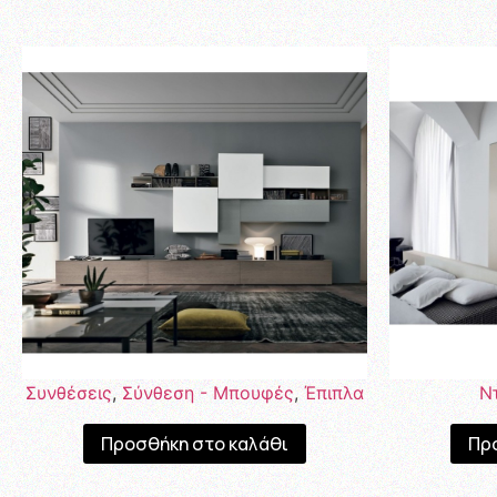
Συνθέσεις
,
Σύνθεση - Μπουφές
,
Έπιπλα
Ν
Προσθήκη στο καλάθι
Πρ