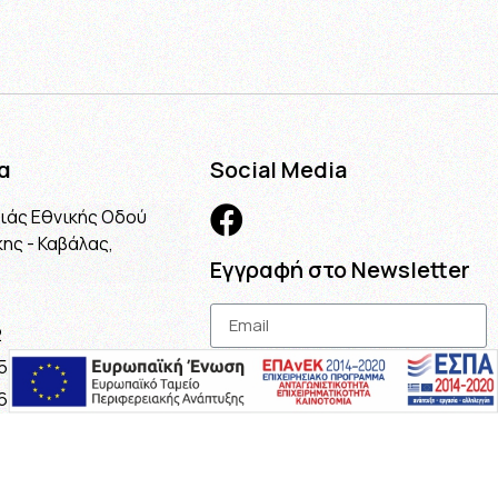
α
Social Media
λιάς Εθνικής Οδού
ης - Καβάλας,
Εγγραφή στο Newsletter
2
5
Εγγραφή
6
.gr
ail.com
maria@gmail.com