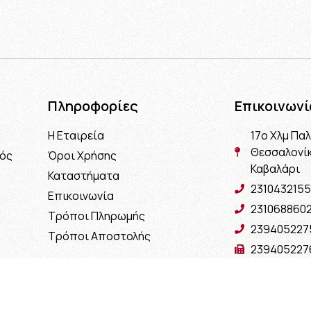
Πληροφορίες
Επικοινωνί
Η Εταιρεία
17ο Χλμ Πα
Θεσσαλονίκ
μός
Όροι Χρήσης
Καβαλάρι
Καταστήματα
2310432155
Επικοινωνία
231068860
Τρόποι Πληρωμής
239405227
Τρόποι Αποστολής
239405227
info@interio
interiof@gm
interiokala