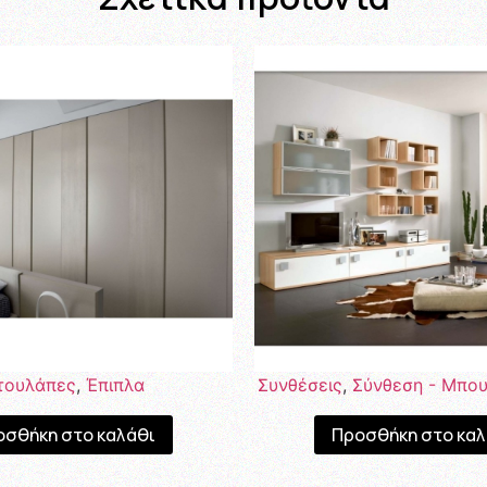
τουλάπες
,
Έπιπλα
Συνθέσεις
,
Σύνθεση - Μπο
οσθήκη στο καλάθι
Προσθήκη στο καλ