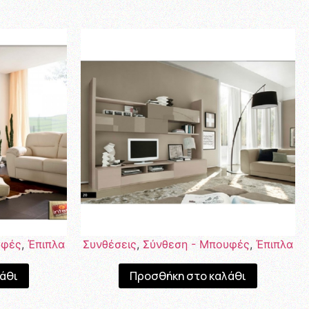
υφές
,
Έπιπλα
Συνθέσεις
,
Σύνθεση - Μπουφές
,
Έπιπλα
άθι
Προσθήκη στο καλάθι