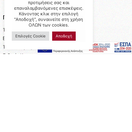
προτιμήσεις σας και
επαναλαμβανόμενες επισκέψεις.
Κάνοντας κλικ στην επιλογή
Προϊόντα
"Αποδοχή", συναινείτε στη χρήση
ΟΛΩΝ των cookies.
Έπιπλα
Επιλογές Cookie
Αποδοχή
Επαγγελματικός Εξοπλισμός
Έπιπλα Γραφείου
Ειδικές Κατασκευές
Calia Italia
Προσφορές
Πληροφορίες
Η Εταιρεία
Όροι Χρήσης
Καταστήματα
Επικοινωνία
Τρόποι Πληρωμής